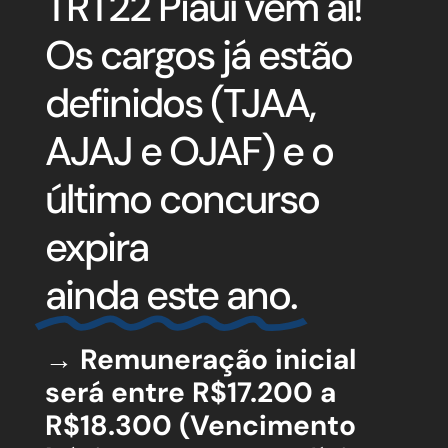
TRT22 Piauí vem aí!
Os cargos já estão
definidos (TJAA,
AJAJ e OJAF) e o
último concurso
expira
ainda este ano.
→
Remuneração inicial
será entre R$17.200 a
R$18.300 (Vencimento