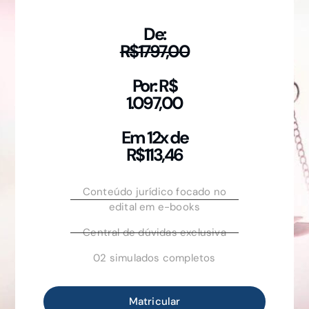
De:
R$1797,00
Por: R$
1.097,00
Em 12x de
R$113,46
Conteúdo jurídico focado no
edital em e-books
Central de dúvidas exclusiva
02 simulados completos
Matricular