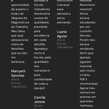
a
dúvidas a
muito bom.
material.
oportunidade
Escola
Comecei
Muito bom
de assistir o
Trabalhista
essa
mesmo!!
Aulão de
desenvolve
semana e
Antes
Véspera da
cursos de
estou
estava
Magistratura
qualidade,
adorando.
estudando
do Trabalho.
prezando
por um
Meu Deus,
pela
cursinho
Luana
que aula
excelência
famoso,
Aguiar
sensacional,
em cada
Aluna
Porém não
Escola
cheia de
detalhe.
estava
Trabalhista
detalhes
Agradeço
rendendo.
que eu não
muito à
Senti que
me
Escola, pela
apenas
lembrava.
qualidade
jogaram
dos
material,
materiais e
sem muito
Marryeth
pela
critério,
Sanchez
Aluna
cordialidade
PDF's
Escola
de toda a
intermináveis.
Trabalhista
equipe!
Agora meu
número de
acertos em
Camila
questões
Jatene
Aluna
melhorou