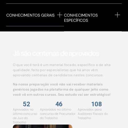
CONHECIMENTOS GERAIS
CONHECIMENTOS
ESPECÍFICOS
Já são
centenas
de aprovados
O que você terá é um material focado, específico e de alta
qualidade, feito por especialistas que há anos vêm
aprovando centenas de candidatos nestes concursos.
Na nossa preparação você não vai receber materiais
genéricos jogados na plataforma de qualquer jeito como
você vê em outros cursos. Seu estudo vai ser estratégico!
52
46
108
Aprovados no
Aprovados no último
Aprovados para
último concurso
concurso de Procurador
Auditores Fiscais do
de Juiz do
do Trabalho
Trabalho
Trabalho