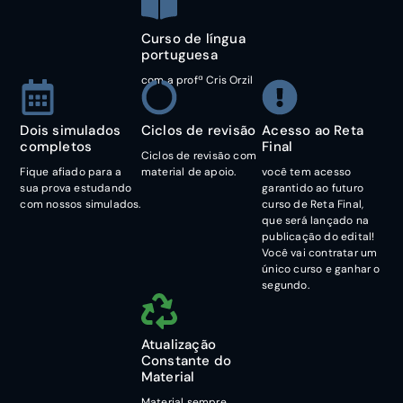
Curso de língua
portuguesa
com a profª Cris Orzil
Dois simulados
Ciclos de revisão
Acesso ao Reta
completos
Final
Ciclos de revisão com
Fique afiado para a
material de apoio.
você tem acesso
sua prova estudando
garantido ao futuro
com nossos simulados.
curso de Reta Final,
que será lançado na
publicação do edital!
Você vai contratar um
único curso e ganhar o
segundo.
Atualização
Constante do
Material
Material sempre