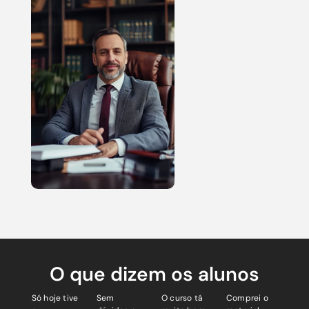
O que dizem os alunos
Só hoje tive
Sem
O curso tá
Comprei o